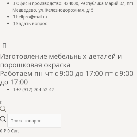
Перейти
Количество
Поиск
Офис и производство: 424000, Республика Марий Эл, пгт.
к
товара
товаров
Медведево, ул. Железнодорожная, д15
содержимому
Компьютерный
beltpro@mail.ru
стол
Задать вопрос
геймерский,120х70,черный
Изготовление мебельных деталей и
порошковая окраска
Работаем пн-чт с 9:00 до 17:00 пт с 9:00
до 17:00
+7 (917) 704-52-42
0
₽
0
Cart