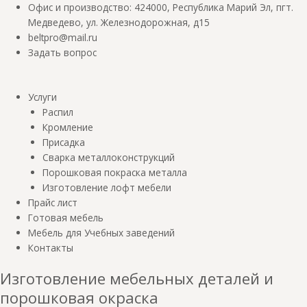
Перейти
Меню
Количество
Меню
Поиск
Офис и производство: 424000, Республика Марий Эл, пгт.
к
товара
товаров
Медведево, ул. Железнодорожная, д15
содержимому
Компьютерный
beltpro@mail.ru
стол
Задать вопрос
геймерский,140х70,
черный
Услуги
RGB
Распил
ковриком,аксессуары
Кромление
Присадка
Сварка металлоконструкций
Порошковая покраска металла
Изготовление лофт мебели
Прайс лист
Готовая мебель
Мебель для Учебных заведений
Контакты
Изготовление мебельных деталей и
порошковая окраска